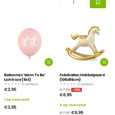
Ballonnen 'Mom To Be'
Folieballon Hobbelpaard
Lichtroze (6st)
(106x86cm)
0
reviews
0
reviews
€2,95
€7,95
-13%
€6,95
1 op voorraad
4 op voorraad
€2,95
€6,95
€7,95