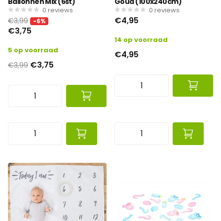
Ballonnen Mix (6st)
Goud (100x240cm)
0
reviews
0
reviews
€4,95
€3,99
-6%
€3,75
14 op voorraad
5 op voorraad
€4,95
€3,75
€3,99