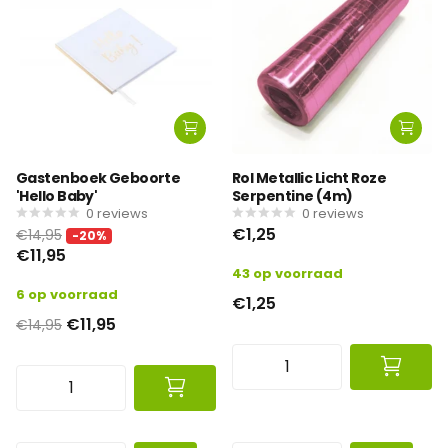
Gastenboek Geboorte
Rol Metallic Licht Roze
'Hello Baby'
Serpentine (4m)
0
reviews
0
reviews
€1,25
€14,95
-20%
€11,95
43 op voorraad
6 op voorraad
€1,25
€11,95
€14,95