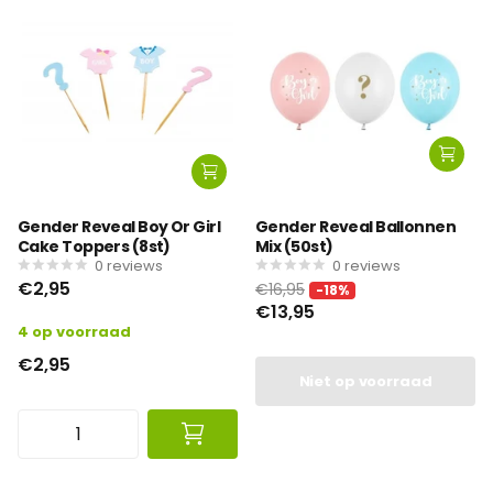
Gender Reveal Boy Or Girl
Gender Reveal Ballonnen
Cake Toppers (8st)
Mix (50st)
0
reviews
0
reviews
€2,95
€16,95
-18%
€13,95
4 op voorraad
€2,95
Niet op voorraad