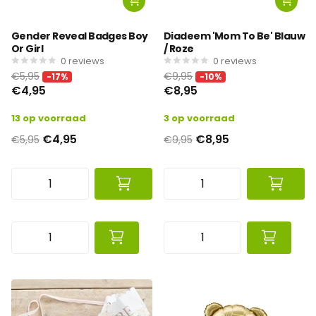
Gender Reveal Badges Boy
Diadeem 'Mom To Be' Blauw
Or Girl
/ Roze
0
reviews
0
reviews
€5,95
€9,95
-17%
-10%
€4,95
€8,95
13 op voorraad
3 op voorraad
€4,95
€8,95
€5,95
€9,95