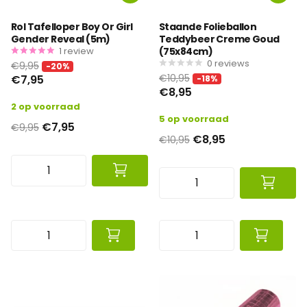
Rol Tafelloper Boy Or Girl
Staande Folieballon
Gender Reveal (5m)
Teddybeer Creme Goud
1
review
(75x84cm)
0
reviews
€9,95
-20%
€10,95
€7,95
-18%
€8,95
2 op voorraad
5 op voorraad
€7,95
€9,95
€8,95
€10,95