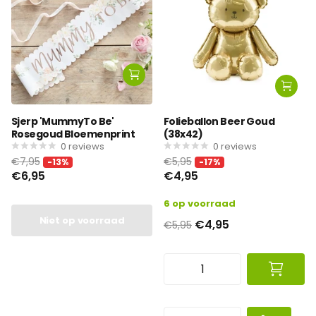
Sjerp 'MummyTo Be'
Folieballon Beer Goud
Rosegoud Bloemenprint
(38x42)
0
reviews
0
reviews
€7,95
€5,95
-13%
-17%
€6,95
€4,95
6 op voorraad
Niet op voorraad
€4,95
€5,95