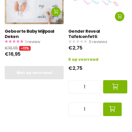
Geboorte Baby Mijlpaal
Gender Reveal
Deken
Tafelconfetti
1
review
0
reviews
€2,75
€18,95
-11%
€16,95
5 op voorraad
€2,75
Niet op voorraad