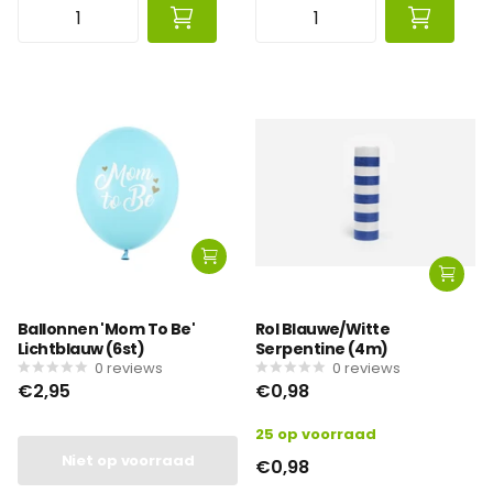
Ballonnen 'Mom To Be'
Rol Blauwe/Witte
Lichtblauw (6st)
Serpentine (4m)
0
reviews
0
reviews
€2,95
€0,98
25 op voorraad
Niet op voorraad
€0,98