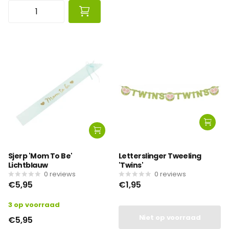
Sjerp 'Mom To Be'
Letterslinger Tweeling
Lichtblauw
'Twins'
0
reviews
0
reviews
€5,95
€1,95
3 op voorraad
Niet op voorraad
€5,95