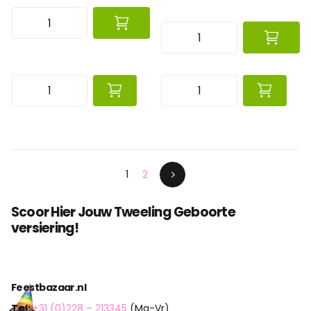
1
2
Scoor Hier Jouw Tweeling Geboorte
versiering!
Feestbazaar.nl
Tel:
+31 (0)228 – 213345
(Ma-Vr)