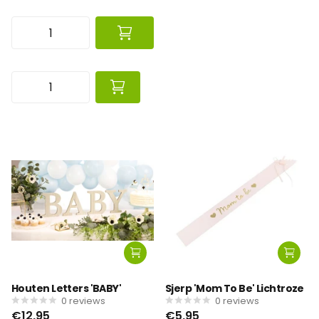
Houten Letters 'BABY'
Sjerp 'Mom To Be' Lichtroze
0
reviews
0
reviews
€12,95
€5,95