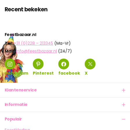
Recent bekeken
Feestbazaar.nl
Tel:
+31 (0)228 – 213345
(Ma-Vr)
Mail:
info@feestbazaar.nl
(24/7)
Instagram
Pinterest
facebook
X
Klantenservice
Informatie
Populair