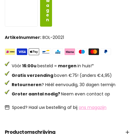
w
a
g
e
n
Artikelnummer:
BOL-20021
Vóór
16:00u
besteld =
morgen
in huis!*
Gratis verzending
boven €75! (anders €4,95)
Retourneren
? Héél eenvoudig, 30 dagen termijn
Groter aantal nodig?
Neem even contact op
Spoed? Haal uw bestelling af bij
ons magazijn
Productomschrijving