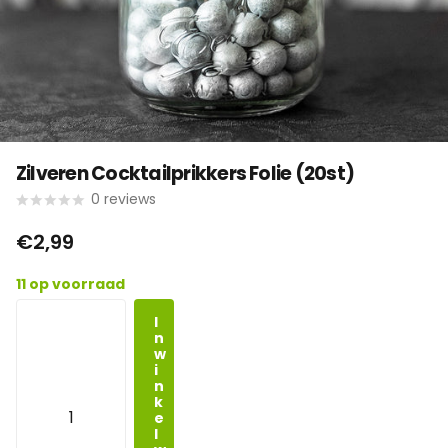
Zilveren Cocktailprikkers Folie (20st)
0
reviews
€2,99
11 op voorraad
I
n
w
i
n
k
e
l