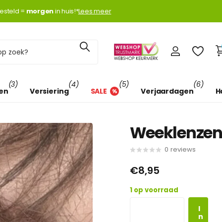
k met
esteld =
Klarna
Klarna
morgen
morgen
in huis!*
Lees meer
(3)
(4)
(5)
(6)
len
Versiering
SALE
Verjaardagen
H
Weeklenzen
0
reviews
€8,95
1 op voorraad
I
n