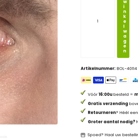
w
i
n
k
e
l
w
a
g
e
n
Artikelnummer:
BOL-40114
Vóór
16:00u
besteld =
m
Gratis verzending
bove
Retourneren
? Héél een
Groter aantal nodig?
Spoed? Haal uw bestellin