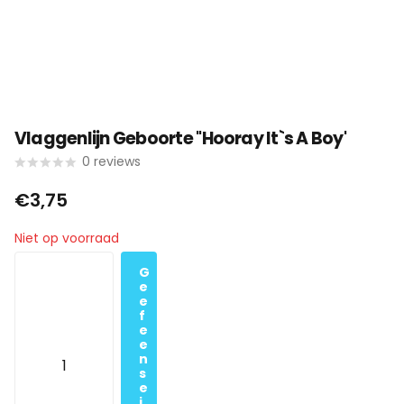
Vlaggenlijn Geboorte ''Hooray It`s A Boy'
0
reviews
€3,75
Niet op voorraad
G
e
e
f
e
e
n
s
e
i