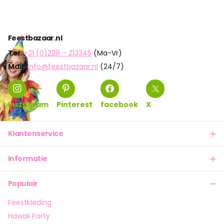
Feestbazaar.nl
Tel:
+31 (0)228 – 213345
(Ma-Vr)
Mail:
info@feestbazaar.nl
(24/7)
Instagram
Pinterest
facebook
X
Klantenservice
Informatie
Populair
Feestkleding
Hawaii Party