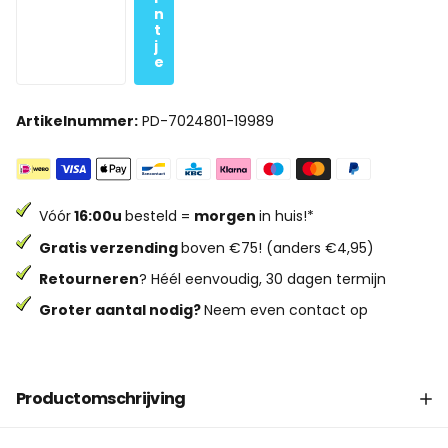
n
t
j
e
Artikelnummer:
PD-7024801-19989
Vóór
16:00u
besteld =
morgen
in huis!*
Gratis verzending
boven €75! (anders €4,95)
Retourneren
? Héél eenvoudig, 30 dagen termijn
Groter aantal nodig?
Neem even contact op
Productomschrijving