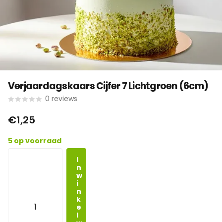
Verjaardagskaars Cijfer 7 Lichtgroen (6cm)
0
reviews
€1,25
5 op voorraad
I
n
w
i
n
k
e
l