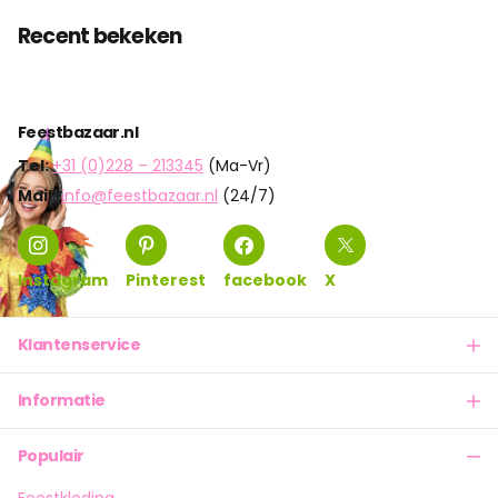
Recent bekeken
Feestbazaar.nl
Tel:
+31 (0)228 – 213345
(Ma-Vr)
Mail:
info@feestbazaar.nl
(24/7)
Instagram
Pinterest
facebook
X
Klantenservice
Informatie
Populair