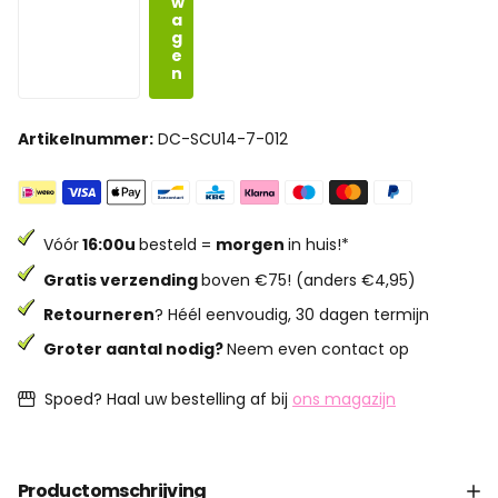
w
a
g
e
n
Artikelnummer:
DC-SCU14-7-012
Vóór
16:00u
besteld =
morgen
in huis!*
Gratis verzending
boven €75! (anders €4,95)
Retourneren
? Héél eenvoudig, 30 dagen termijn
Groter aantal nodig?
Neem even contact op
Spoed? Haal uw bestelling af bij
ons magazijn
Productomschrijving