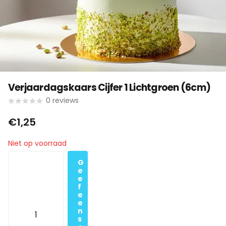
Verjaardagskaars Cijfer 1 Lichtgroen (6cm)
0
reviews
€1,25
Niet op voorraad
G
e
e
f
e
e
n
s