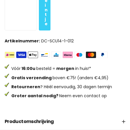
e
i
n
t
j
e
Artikelnummer:
DC-SCU14-1-012
Vóór
16:00u
besteld =
morgen
in huis!*
Gratis verzending
boven €75! (anders €4,95)
Retourneren
? Héél eenvoudig, 30 dagen termijn
Groter aantal nodig?
Neem even contact op
Productomschrijving