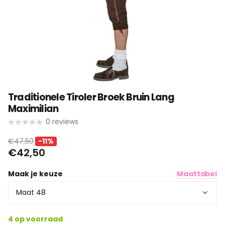
Traditionele Tiroler Broek Bruin Lang
Maximilian
0
reviews
€47,50
-11%
€42,50
Maak je keuze
Maattabel
4 op voorraad