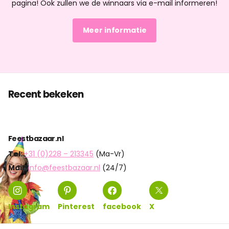
pagina! Ook zullen we de winnaars via e-mail informeren!
Meer informatie
Recent bekeken
Feestbazaar.nl
Tel:
+31 (0)228 – 213345
(Ma-Vr)
Mail:
info@feestbazaar.nl
(24/7)
Instagram
Pinterest
facebook
X