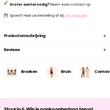
Groter aantal nodig?
Neem even contact op
Spoed? Haal uw bestelling af bij
ons magazijn
Productomschrijving
Reviews
Broeken
Bruin
Carnav
Stuur in & Win je aankoopbedrag terug!