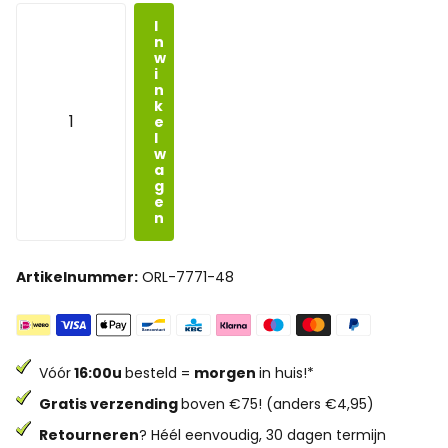
I
n
w
i
n
k
e
l
w
a
g
e
n
Artikelnummer:
ORL-7771-48
Vóór
16:00u
besteld =
morgen
in huis!*
Gratis verzending
boven €75! (anders €4,95)
Retourneren
? Héél eenvoudig, 30 dagen termijn