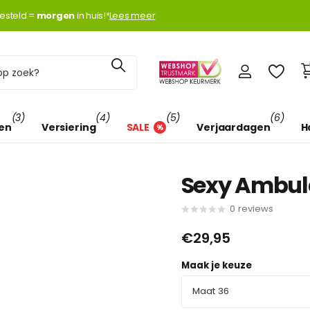
k met
esteld =
Klarna
Klarna
morgen
morgen
in huis!*
Lees meer
(3)
(4)
(5)
(6)
len
Versiering
SALE
Verjaardagen
H
Sexy Ambul
0
reviews
€29,95
Maak je keuze
Maat 36