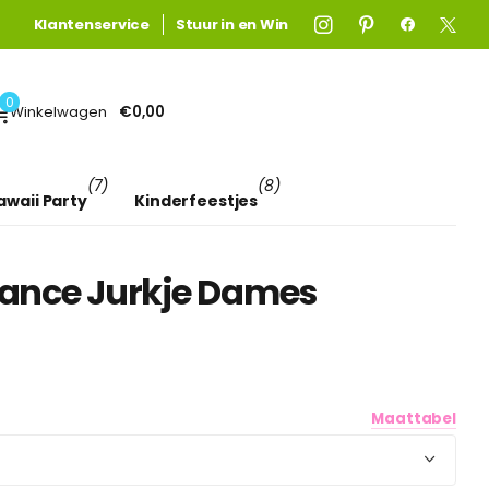
Gratis verzending
Gratis verzending
Klantenservice
boven €75! (anders €4,95)
Stuur in en Win
Lees meer
0
Winkelwagen
€0,00
(7)
(8)
awaii Party
Kinderfeestjes
ance Jurkje Dames
Maattabel