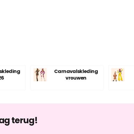
skleding
Carnavalskleding
26
vrouwen
ag terug!