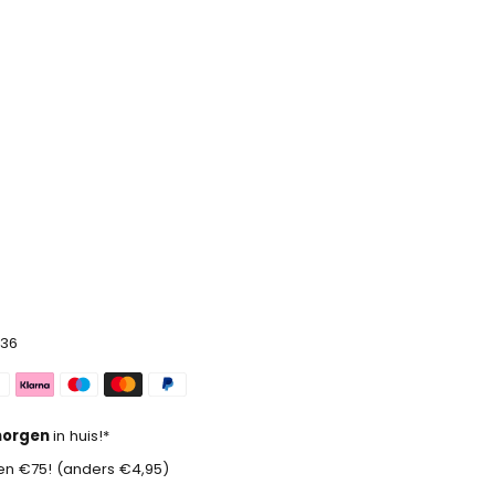
36
orgen
in huis!*
n €75! (anders €4,95)