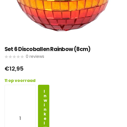
Set 6 Discoballen Rainbow (8cm)
0
reviews
€12,95
11 op voorraad
I
n
w
i
n
k
e
l