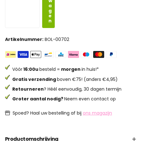
w
a
g
e
n
Artikelnummer:
BOL-00702
Vóór
16:00u
besteld =
morgen
in huis!*
Gratis verzending
boven €75! (anders €4,95)
Retourneren
? Héél eenvoudig, 30 dagen termijn
Groter aantal nodig?
Neem even contact op
Spoed? Haal uw bestelling af bij
ons magazijn
Productomschrijving