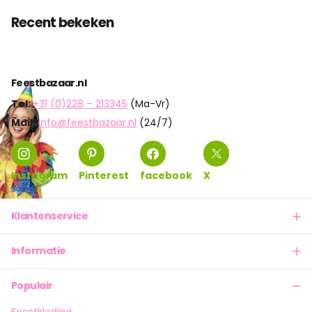
Recent bekeken
Feestbazaar.nl
Tel:
+31 (0)228 – 213345
(Ma-Vr)
Mail:
info@feestbazaar.nl
(24/7)
Instagram
Pinterest
facebook
X
Klantenservice
Informatie
Populair