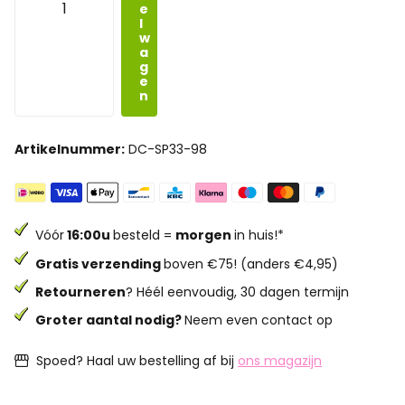
e
l
w
a
g
e
n
Artikelnummer:
DC-SP33-98
Vóór
16:00u
besteld =
morgen
in huis!*
Gratis verzending
boven €75! (anders €4,95)
Retourneren
? Héél eenvoudig, 30 dagen termijn
Groter aantal nodig?
Neem even contact op
Spoed? Haal uw bestelling af bij
ons magazijn