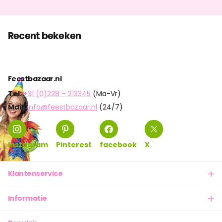
Recent bekeken
Feestbazaar.nl
Tel:
+31 (0)228 – 213345
(Ma-Vr)
Mail:
info@feestbazaar.nl
(24/7)
Instagram
Pinterest
facebook
X
Klantenservice
Informatie