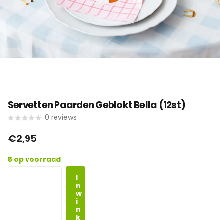
Servetten Paarden Geblokt Bella (12st)
0
reviews
€2,95
5 op voorraad
I
n
w
i
n
k