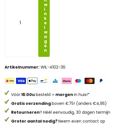
w
i
n
k
e
l
w
a
g
e
n
Artikelnummer:
WIL-4102-36
Vóór
16:00u
besteld =
morgen
in huis!*
Gratis verzending
boven €75! (anders €4,95)
Retourneren
? Héél eenvoudig, 30 dagen termijn
Groter aantal nodig?
Neem even contact op