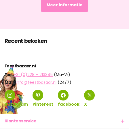
Meer informatie
Recent bekeken
Feestbazaar.nl
Tel:
+31 (0)228 – 213345
(Ma-Vr)
Mail:
info@feestbazaar.nl
(24/7)
Instagram
Pinterest
facebook
X
Klantenservice