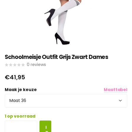
Schoolmeisje Outfit Grijs Zwart Dames
0
reviews
€41,95
Maak je keuze
Maattabel
1 op voorraad
I
n