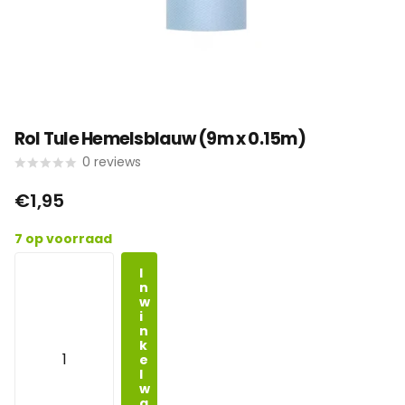
Rol Tule Hemelsblauw (9m x 0.15m)
0
reviews
€1,95
7 op voorraad
I
n
w
i
n
k
e
l
w
a