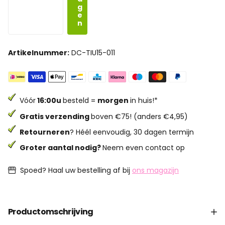
g
e
n
Artikelnummer:
DC-TIU15-011
Vóór
16:00u
besteld =
morgen
in huis!*
Gratis verzending
boven €75! (anders €4,95)
Retourneren
? Héél eenvoudig, 30 dagen termijn
Groter aantal nodig?
Neem even contact op
Spoed? Haal uw bestelling af bij
ons magazijn
Productomschrijving