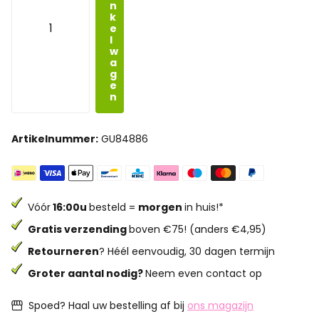
n
k
e
l
w
a
g
e
n
Artikelnummer:
GU84886
Vóór
16:00u
besteld =
morgen
in huis!*
Gratis verzending
boven €75! (anders €4,95)
Retourneren
? Héél eenvoudig, 30 dagen termijn
Groter aantal nodig?
Neem even contact op
Spoed? Haal uw bestelling af bij
ons magazijn