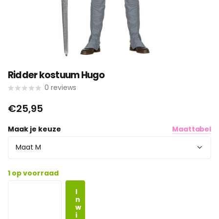
Ridder kostuum Hugo
0
reviews
€25,95
Maak je keuze
Maattabel
1 op voorraad
I
n
w
i