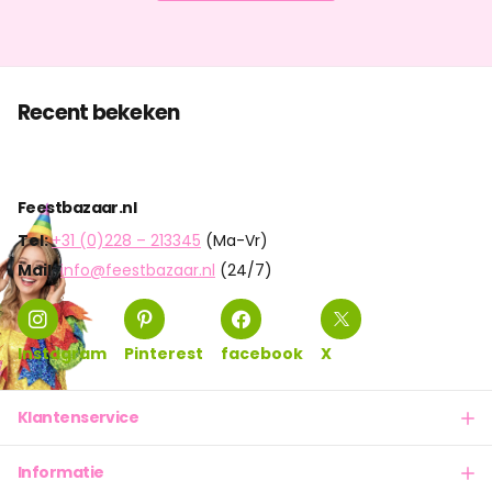
Recent bekeken
Feestbazaar.nl
Tel:
+31 (0)228 – 213345
(Ma-Vr)
Mail:
info@feestbazaar.nl
(24/7)
Instagram
Pinterest
facebook
X
Klantenservice
Informatie