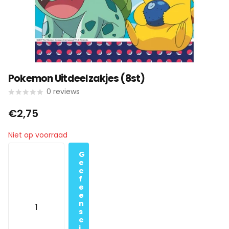
Pokemon Uitdeelzakjes (8st)
0
reviews
€2,75
Niet op voorraad
G
e
e
f
e
e
n
s
e
i