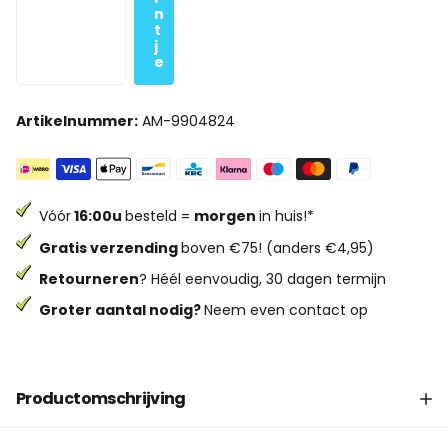
n
t
j
e
Artikelnummer:
AM-9904824
Vóór
16:00u
besteld =
morgen
in huis!*
Gratis verzending
boven €75! (anders €4,95)
Retourneren
? Héél eenvoudig, 30 dagen termijn
Groter aantal nodig?
Neem even contact op
Productomschrijving