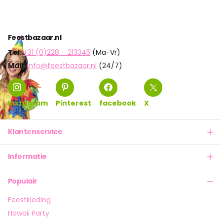
Feestbazaar.nl
Tel:
+31 (0)228 – 213345
(Ma-Vr)
Mail:
info@feestbazaar.nl
(24/7)
Instagram
Pinterest
facebook
X
Klantenservice
Informatie
Populair
Feestkleding
Hawaii Party