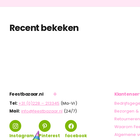
Recent bekeken
Feestbazaar.nl
Klantenser
Tel:
+31 (0)228 – 213345
(Ma-Vr)
Bedrijfsgeg
Mail:
info@feestbazaar.nl
(24/7)
Bezorgen & 
Retourneren
Waarom Fee
Algemene v
Instagram
Pinterest
facebook