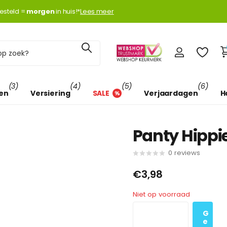
k met
esteld =
Klarna
Klarna
morgen
morgen
in huis!*
Lees meer
(3)
(4)
(5)
(6)
len
Versiering
SALE
Verjaardagen
H
Panty Hippie
0
reviews
€3,98
Niet op voorraad
G
e