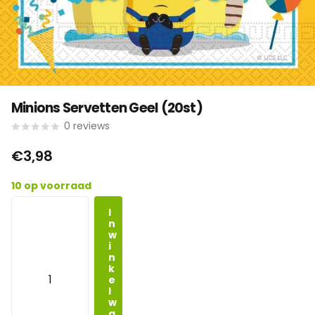
Minions Servetten Geel (20st)
0
reviews
€3,98
10 op voorraad
I
n
w
i
n
k
e
l
w
a