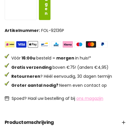
g
e
n
Artikelnummer:
FOL-92136P
Vóór
16:00u
besteld =
morgen
in huis!*
Gratis verzending
boven €75! (anders €4,95)
Retourneren
? Héél eenvoudig, 30 dagen termijn
Groter aantal nodig?
Neem even contact op
Spoed? Haal uw bestelling af bij
ons magazijn
Productomschrijving