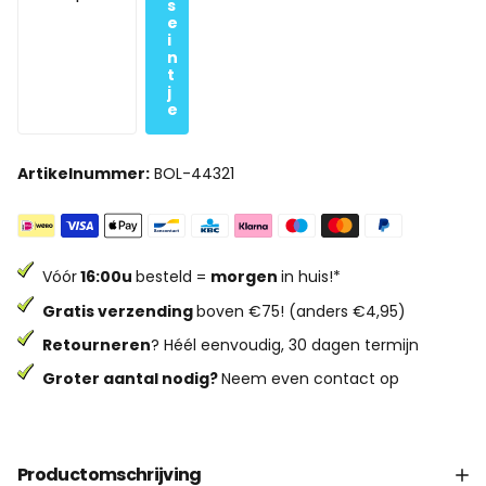
s
e
i
n
t
j
e
Artikelnummer:
BOL-44321
Vóór
16:00u
besteld =
morgen
in huis!*
Gratis verzending
boven €75! (anders €4,95)
Retourneren
? Héél eenvoudig, 30 dagen termijn
Groter aantal nodig?
Neem even contact op
Productomschrijving