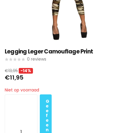
Legging Leger Camouflage Print
0
reviews
€13,95
-14%
€11,95
Niet op voorraad
G
e
e
f
e
e
n