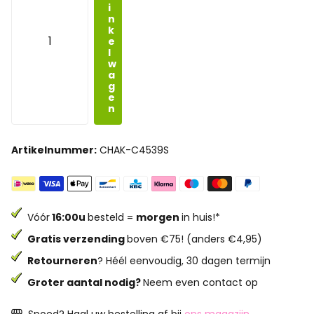
i
n
k
e
l
w
a
g
e
n
Artikelnummer:
CHAK-C4539S
Vóór
16:00u
besteld =
morgen
in huis!*
Gratis verzending
boven €75! (anders €4,95)
Retourneren
? Héél eenvoudig, 30 dagen termijn
Groter aantal nodig?
Neem even contact op