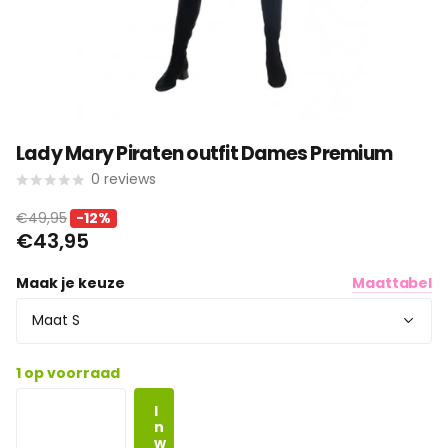
Lady Mary Piraten outfit Dames Premium
0
reviews
€49,95
-12%
€43,95
Maak je keuze
Maattabel
1 op voorraad
I
n
w