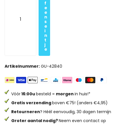
f
e
e
n
s
e
i
n
t
j
e
Artikelnummer:
GU-42840
Vóór
16:00u
besteld =
morgen
in huis!*
Gratis verzending
boven €75! (anders €4,95)
Retourneren
? Héél eenvoudig, 30 dagen termijn
Groter aantal nodig?
Neem even contact op