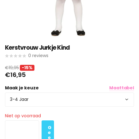
Kerstvrouw Jurkje Kind
0
reviews
€19,95
-15%
€16,95
Maak je keuze
Maattabel
Niet op voorraad
G
e
e