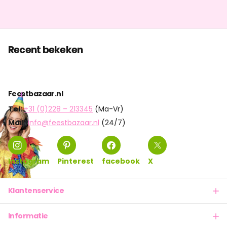
Recent bekeken
Feestbazaar.nl
Tel:
+31 (0)228 – 213345
(Ma-Vr)
Mail:
info@feestbazaar.nl
(24/7)
Instagram
Pinterest
facebook
X
Klantenservice
Informatie