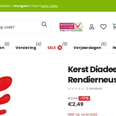
k met
esteld =
Klarna
Klarna
morgen
morgen
in huis!*
Lees meer
(3)
(4)
(5)
(6)
len
Versiering
SALE
Verjaardagen
H
Kerst Diade
Rendierneu
0
reviews
€2,99
-17%
€2,49
Niet op voorraad