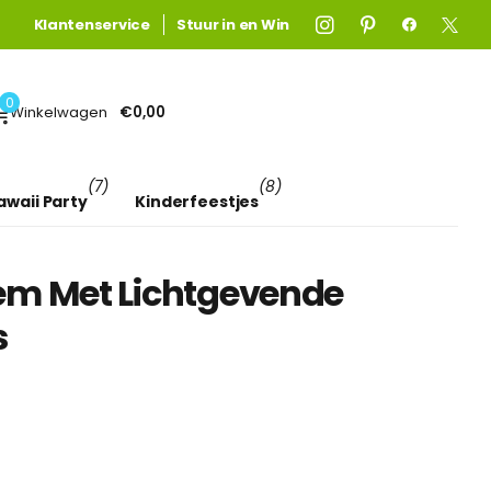
Gratis verzending
Gratis verzending
Klantenservice
boven €75! (anders €4,95)
Stuur in en Win
Lees meer
0
Winkelwagen
€0,00
(7)
(8)
awaii Party
Kinderfeestjes
em Met Lichtgevende
s