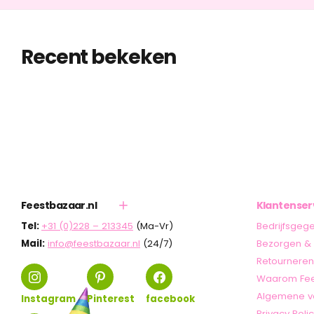
Recent bekeken
Feestbazaar.nl
Klantenser
Tel:
+31 (0)228 – 213345
(Ma-Vr)
Bedrijfsgeg
Mail:
info@feestbazaar.nl
(24/7)
Bezorgen & 
Retourneren
Waarom Fee
Algemene v
Instagram
Pinterest
facebook
Privacy Poli