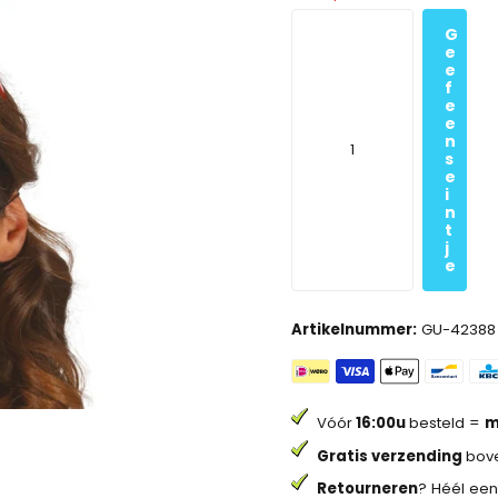
G
e
e
f
e
e
n
s
e
i
n
t
j
e
Artikelnummer:
GU-42388
Vóór
16:00u
besteld =
m
Gratis verzending
bove
Retourneren
? Héél een