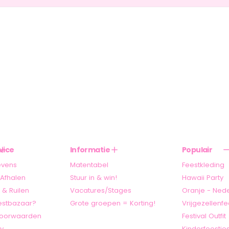
vice
Informatie
Populair
evens
Matentabel
Feestkleding
Afhalen
Stuur in & win!
Hawaii Party
 & Ruilen
Vacatures/Stages
Oranje - Ned
stbazaar?
Grote groepen = Korting!
Vrijgezellenfe
oorwaarden
Festival Outfit
cy
Kinderfeestje