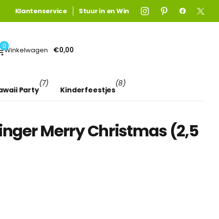
Gratis verzending
Gratis verzending
Klantenservice
boven €75! (anders €4,95)
Stuur in en Win
Lees meer
0
Winkelwagen
€0,00
(7)
(8)
awaii Party
Kinderfeestjes
linger Merry Christmas (2,5