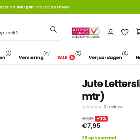
k met
esteld =
Klarna
Klarna
morgen
morgen
in huis!*
Lees meer
(3)
(4)
(5)
(6)
len
Versiering
SALE
Verjaardagen
H
Jute Letters
mtr)
0
reviews
€8,95
-11%
€7,95
28 op voorraad