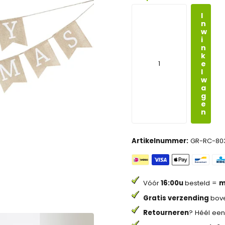
I
n
w
i
n
k
e
l
w
a
g
e
n
Artikelnummer:
GR-RC-80
Vóór
16:00u
besteld =
m
Gratis verzending
bove
Retourneren
? Héél een