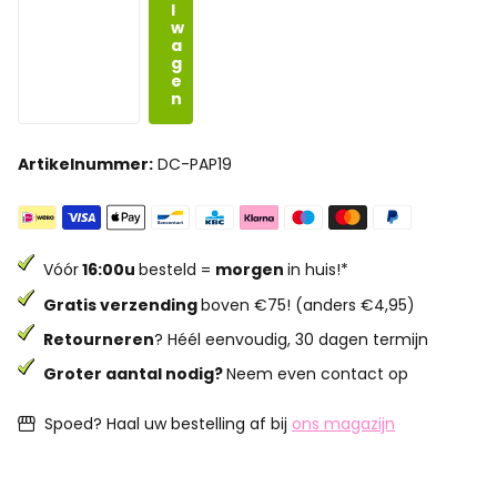
l
w
a
g
e
n
Artikelnummer:
DC-PAP19
Vóór
16:00u
besteld =
morgen
in huis!*
Gratis verzending
boven €75! (anders €4,95)
Retourneren
? Héél eenvoudig, 30 dagen termijn
Groter aantal nodig?
Neem even contact op
Spoed? Haal uw bestelling af bij
ons magazijn