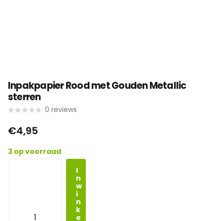
Inpakpapier Rood met Gouden Metallic
sterren
0
reviews
€4,95
3 op voorraad
I
n
w
i
n
k
e