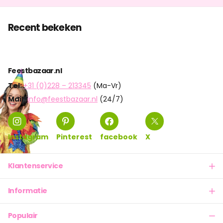
Recent bekeken
Feestbazaar.nl
Tel:
+31 (0)228 – 213345
(Ma-Vr)
Mail:
info@feestbazaar.nl
(24/7)
Instagram
Pinterest
facebook
X
Klantenservice
Informatie
Populair