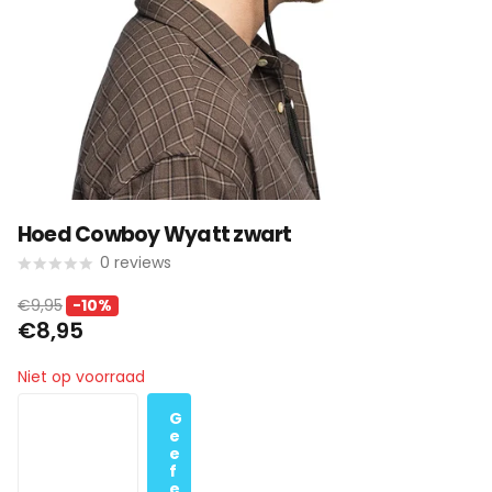
Hoed Cowboy Wyatt zwart
0
reviews
€9,95
-10%
€8,95
Niet op voorraad
G
e
e
f
e