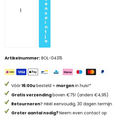
e
n
s
e
i
n
t
j
e
Artikelnummer:
BOL-04315
Vóór
16:00u
besteld =
morgen
in huis!*
Gratis verzending
boven €75! (anders €4,95)
Retourneren
? Héél eenvoudig, 30 dagen termijn
Groter aantal nodig?
Neem even contact op