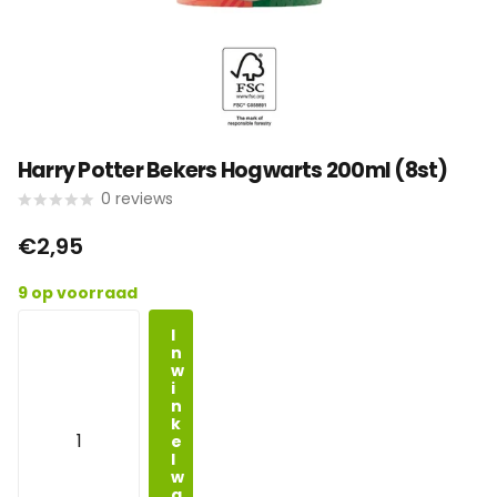
Harry Potter Bekers Hogwarts 200ml (8st)
0
reviews
€2,95
9 op voorraad
I
n
w
i
n
k
e
l
w
a