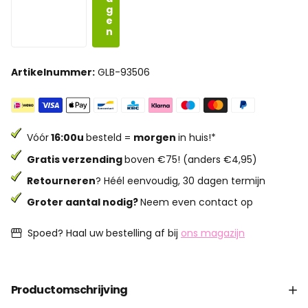
g
e
n
Artikelnummer:
GLB-93506
Vóór
16:00u
besteld =
morgen
in huis!*
Gratis verzending
boven €75! (anders €4,95)
Retourneren
? Héél eenvoudig, 30 dagen termijn
Groter aantal nodig?
Neem even contact op
Spoed? Haal uw bestelling af bij
ons magazijn
Productomschrijving