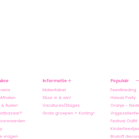
vice
Informatie
Populair
evens
Matentabel
Feestkleding
Afhalen
Stuur in & win!
Hawaii Party
 & Ruilen
Vacatures/Stages
Oranje - Ned
stbazaar?
Grote groepen = Korting!
Vrijgezellenfe
oorwaarden
Festival Outfit
cy
Kinderfeestje
e vragen
Bruiloft decor