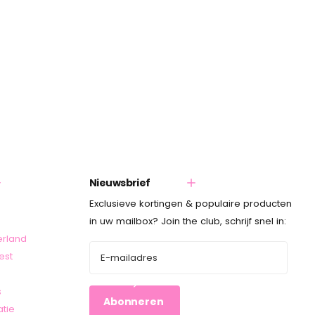
Nieuwsbrief
Exclusieve kortingen & populaire producten
in uw mailbox? Join the club, schrijf snel in:
erland
est
s
Abonneren
atie