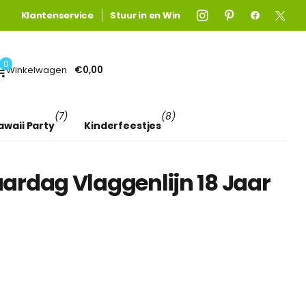
Gratis verzending
Gratis verzending
Klantenservice
boven €75! (anders €4,95)
Stuur in en Win
Lees meer
0
Winkelwagen
€0,00
(7)
(8)
awaii Party
Kinderfeestjes
ardag Vlaggenlijn 18 Jaar