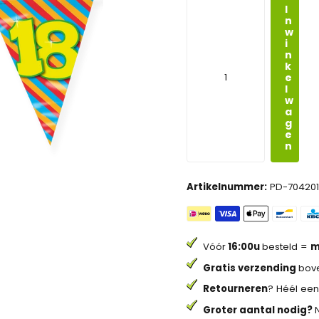
I
n
w
i
n
k
e
l
w
a
g
e
n
Artikelnummer:
PD-704201
Vóór
16:00u
besteld =
m
Gratis verzending
bove
Retourneren
? Héél een
Groter aantal nodig?