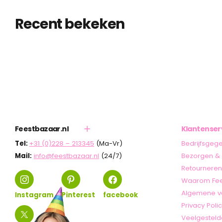
Recent bekeken
Feestbazaar.nl
Klantenser
Tel:
+31 (0)228 – 213345
(Ma-Vr)
Bedrijfsgeg
Mail:
info@feestbazaar.nl
(24/7)
Bezorgen & 
Retourneren
Waarom Fee
Algemene v
Instagram
Pinterest
facebook
Privacy Poli
Veelgesteld