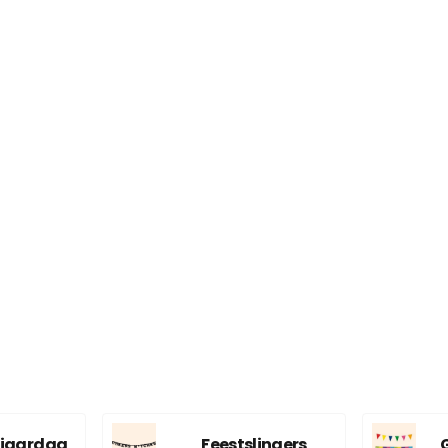
erjaardag
Feestslingers