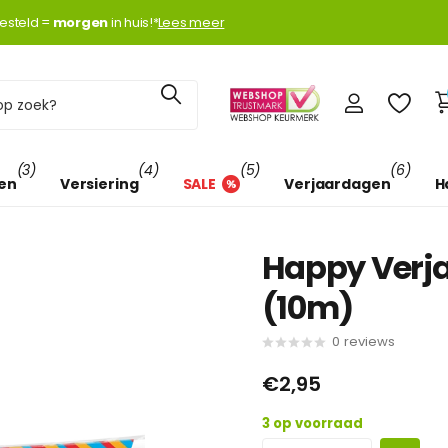
k met
esteld =
Klarna
Klarna
morgen
morgen
in huis!*
Lees meer
(3)
(4)
(5)
(6)
len
Versiering
SALE
Verjaardagen
H
Happy Verja
(10m)
0
reviews
€2,95
3 op voorraad