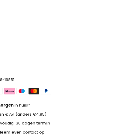
8-19851
orgen
in huis!*
n €75! (anders €4,95)
voudig, 30 dagen termijn
Neem even contact op