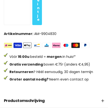
e
i
n
t
j
e
Artikelnummer:
AM-9904830
Vóór
16:00u
besteld =
morgen
in huis!*
Gratis verzending
boven €75! (anders €4,95)
Retourneren
? Héél eenvoudig, 30 dagen termijn
Groter aantal nodig?
Neem even contact op
Productomschrijving