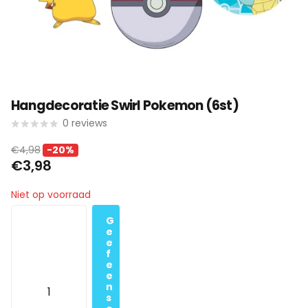
Hangdecoratie Swirl Pokemon (6st)
0
reviews
€4,98
-20%
€3,98
Niet op voorraad
G
e
e
f
e
e
n
s