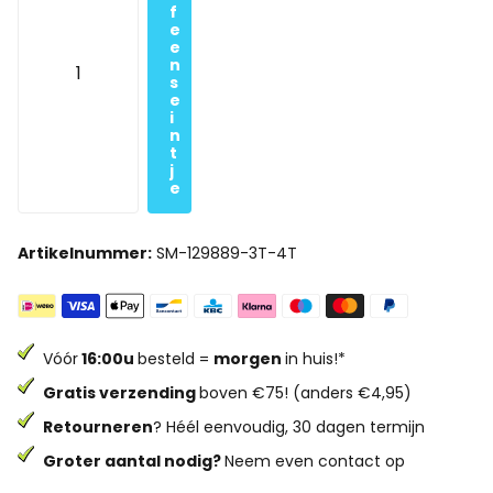
f
e
e
n
s
e
i
n
t
j
e
Artikelnummer:
SM-129889-3T-4T
Vóór
16:00u
besteld =
morgen
in huis!*
Gratis verzending
boven €75! (anders €4,95)
Retourneren
? Héél eenvoudig, 30 dagen termijn
Groter aantal nodig?
Neem even contact op