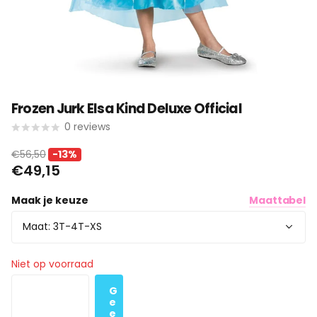
Frozen Jurk Elsa Kind Deluxe Official
0
reviews
€56,50
-13%
€49,15
Maak je keuze
Maattabel
Niet op voorraad
G
e
e