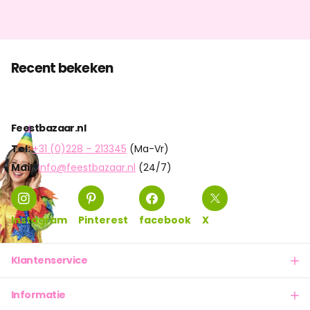
Recent bekeken
Feestbazaar.nl
Tel:
+31 (0)228 – 213345
(Ma-Vr)
Mail:
info@feestbazaar.nl
(24/7)
Instagram
Pinterest
facebook
X
Klantenservice
Informatie