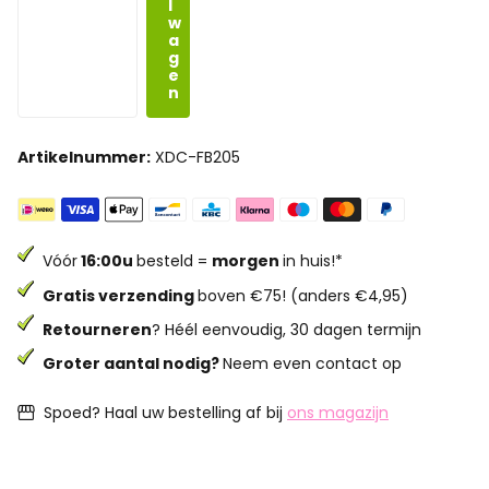
l
w
a
g
e
n
Artikelnummer:
XDC-FB205
Vóór
16:00u
besteld =
morgen
in huis!*
Gratis verzending
boven €75! (anders €4,95)
Retourneren
? Héél eenvoudig, 30 dagen termijn
Groter aantal nodig?
Neem even contact op
Spoed? Haal uw bestelling af bij
ons magazijn