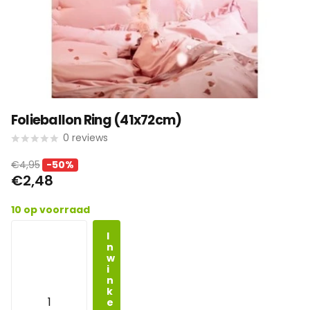
Folieballon Ring (41x72cm)
0
reviews
€4,95
-50%
€2,48
10 op voorraad
I
n
w
i
n
k
e