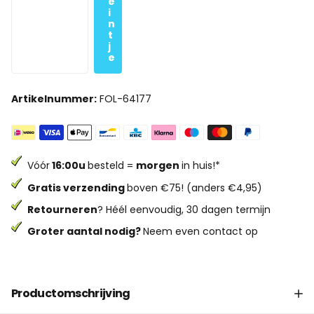
e
i
n
t
j
e
Artikelnummer:
FOL-64177
Vóór
16:00u
besteld =
morgen
in huis!*
Gratis verzending
boven €75! (anders €4,95)
Retourneren
? Héél eenvoudig, 30 dagen termijn
Groter aantal nodig?
Neem even contact op
Productomschrijving