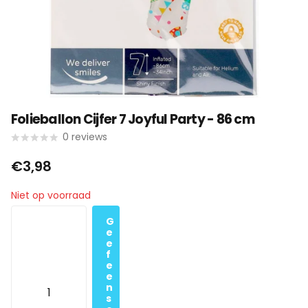
Folieballon Cijfer 7 Joyful Party - 86 cm
0
reviews
€3,98
Niet op voorraad
G
e
e
f
e
e
n
s