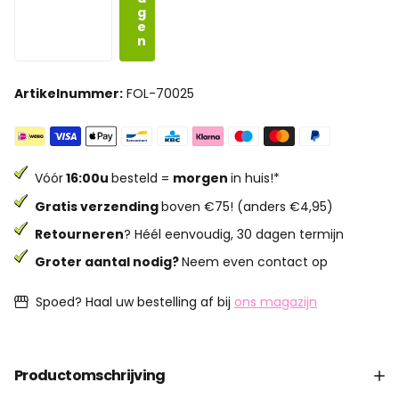
g
e
n
Artikelnummer:
FOL-70025
Vóór
16:00u
besteld =
morgen
in huis!*
Gratis verzending
boven €75! (anders €4,95)
Retourneren
? Héél eenvoudig, 30 dagen termijn
Groter aantal nodig?
Neem even contact op
Spoed? Haal uw bestelling af bij
ons magazijn
Productomschrijving