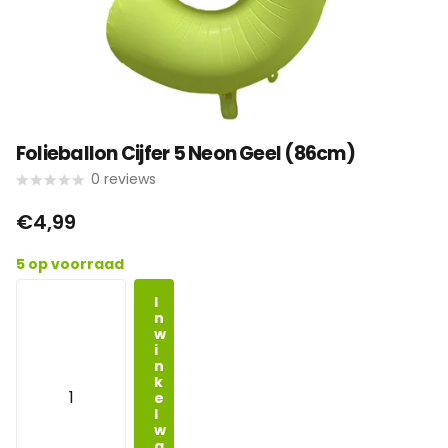
Folieballon Cijfer 5 Neon Geel (86cm)
0
reviews
€4,99
5 op voorraad
I
n
w
i
n
k
e
l
w
a