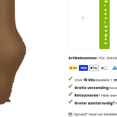
w
i
n
k
e
l
w
a
g
e
n
Artikelnummer:
FOL-10434
Vóór
16:00u
besteld =
m
Gratis verzending
bove
Retourneren
? Héél een
Groter aantal nodig?
Spoed? Haal uw bestellin