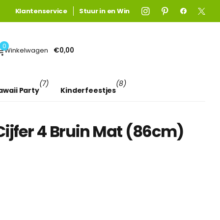
Gratis verzending
Gratis verzending
Klantenservice
boven €75! (anders €4,95)
Stuur in en Win
Lees meer
0
Winkelwagen
€0,00
(7)
(8)
awaii Party
Kinderfeestjes
Cijfer 4 Bruin Mat (86cm)