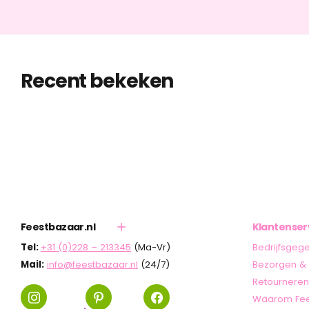
Recent bekeken
Feestbazaar.nl
Klantenser
Tel:
+31 (0)228 – 213345
(Ma-Vr)
Bedrijfsgeg
Mail:
info@feestbazaar.nl
(24/7)
Bezorgen & 
Retourneren
Waarom Fee