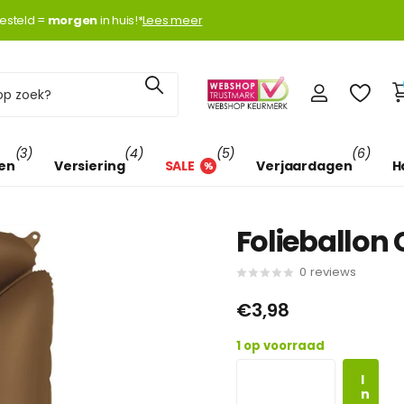
k met
esteld =
Klarna
Klarna
morgen
morgen
in huis!*
Lees meer
(3)
(4)
(5)
(6)
len
Versiering
SALE
Verjaardagen
H
Folieballon 
0
reviews
€3,98
1 op voorraad
I
n