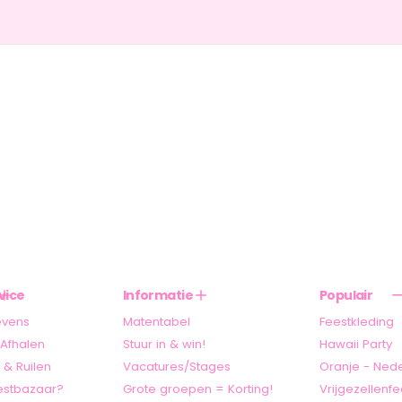
vice
Informatie
Populair
evens
Matentabel
Feestkleding
Afhalen
Stuur in & win!
Hawaii Party
 & Ruilen
Vacatures/Stages
Oranje - Ned
stbazaar?
Grote groepen = Korting!
Vrijgezellenfe