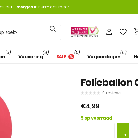
k met
esteld =
Klarna
Klarna
morgen
morgen
in huis!*
Lees meer
(3)
(4)
(5)
(6)
len
Versiering
SALE
Verjaardagen
H
Folieballon 
0
reviews
€4,99
5 op voorraad
I
n