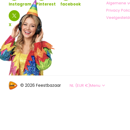
Algemene v
Instagram
Pinterest
facebook
Privacy Poli
Veelgesteld
X
©
2026
Feestbazaar
NL (EUR €)
Menu