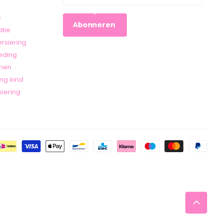
s
Abonneren
atie
rsiering
leding
nnen
ng kind
iering