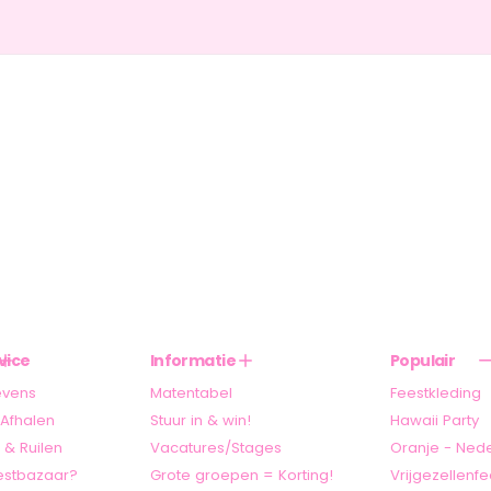
vice
Informatie
Populair
evens
Matentabel
Feestkleding
Afhalen
Stuur in & win!
Hawaii Party
 & Ruilen
Vacatures/Stages
Oranje - Ned
stbazaar?
Grote groepen = Korting!
Vrijgezellenfe