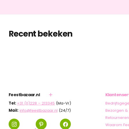
Recent bekeken
Feestbazaar.nl
Klantenser
Tel:
+31 (0)228 – 213345
(Ma-Vr)
Bedrijfsgeg
Mail:
info@feestbazaar.nl
(24/7)
Bezorgen & 
Retourneren
Waarom Fee