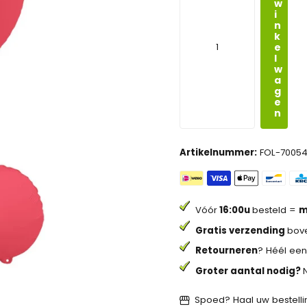
w
i
n
k
e
l
w
a
g
e
n
Artikelnummer:
FOL-7005
Vóór
16:00u
besteld =
m
Gratis verzending
bove
Retourneren
? Héél een
Groter aantal nodig?
Spoed? Haal uw bestellin