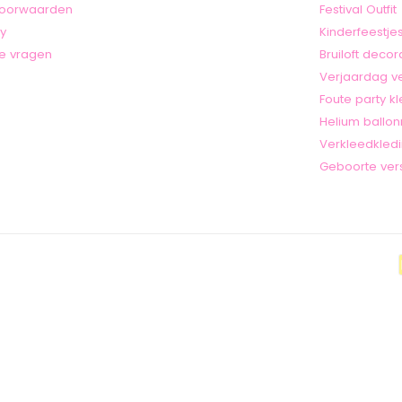
oorwaarden
Festival Outfit
cy
Kinderfeestje
e vragen
Bruiloft decor
Verjaardag ve
Foute party k
Helium ballo
Verkleedkledi
Geboorte vers