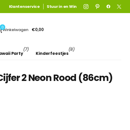
Gratis verzending
Gratis verzending
Klantenservice
boven €75! (anders €4,95)
Stuur in en Win
Lees meer
0
Winkelwagen
€0,00
(7)
(8)
awaii Party
Kinderfeestjes
Cijfer 2 Neon Rood (86cm)