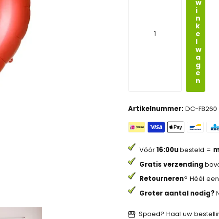
w
i
n
k
e
l
w
a
g
e
n
Artikelnummer:
DC-FB260
Vóór
16:00u
besteld =
m
Gratis verzending
bove
Retourneren
? Héél een
Groter aantal nodig?
Spoed? Haal uw bestellin