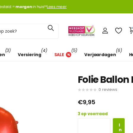
k met
esteld =
Klarna
Klarna
morgen
morgen
in huis!*
Lees meer
(3)
(4)
(5)
(6)
len
Versiering
SALE
Verjaardagen
H
Folie Ballo
0
reviews
€9,95
3 op voorraad
I
n