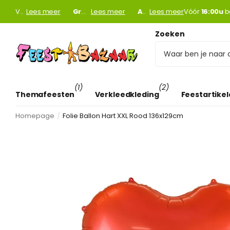
Vóór
Lees meer
16:00u
16:00u
besteld =
Gratis verzending
Gratis verzending
morgen
morgen
Lees meer
in huis!*
Achteraf betalen
boven €75! (anders €4,95)
Achteraf betalen
Lees meer
Vóór
16:00u
16:00u
mogelij
b
Zoeken
(1)
(2)
Themafeesten
Verkleedkleding
Feestartike
Homepage
Folie Ballon Hart XXL Rood 136x129cm