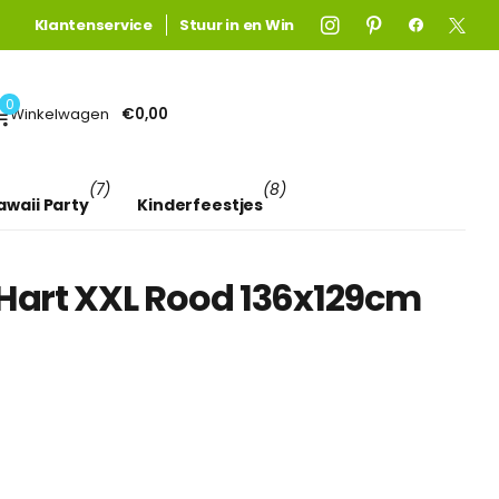
Gratis verzending
Gratis verzending
Klantenservice
boven €75! (anders €4,95)
Stuur in en Win
Lees meer
0
Winkelwagen
€0,00
(7)
(8)
awaii Party
Kinderfeestjes
n Hart XXL Rood 136x129cm