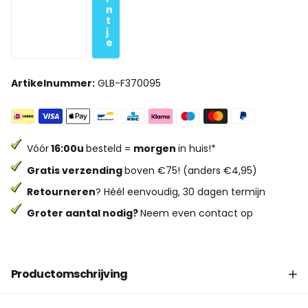
n
t
j
e
Artikelnummer:
GLB-F370095
Vóór
16:00u
besteld =
morgen
in huis!*
Gratis verzending
boven €75! (anders €4,95)
Retourneren
? Héél eenvoudig, 30 dagen termijn
Groter aantal nodig?
Neem even contact op
Productomschrijving