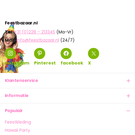
Feestbazaar.nl
Tel:
+31 (0)228 – 213345
(Ma-Vr)
Mail:
info@feestbazaar.nl
(24/7)
Instagram
Pinterest
facebook
X
Klantenservice
Informatie
Populair
Feestkleding
Hawaii Party