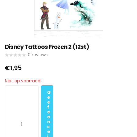
Disney Tattoos Frozen 2 (12st)
0
reviews
€1,95
Niet op voorraad
G
e
e
f
e
e
n
s
e
i