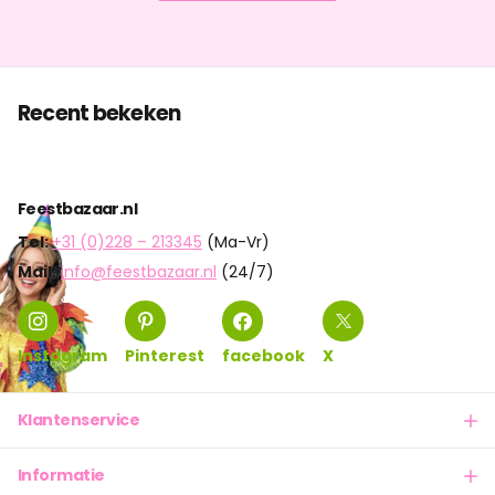
Recent bekeken
Feestbazaar.nl
Tel:
+31 (0)228 – 213345
(Ma-Vr)
Mail:
info@feestbazaar.nl
(24/7)
Instagram
Pinterest
facebook
X
Klantenservice
Informatie