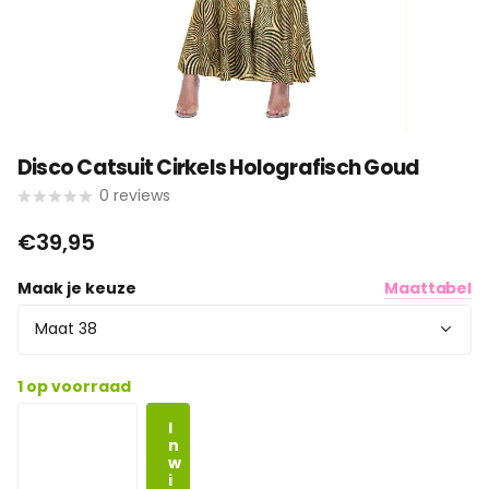
Disco Catsuit Cirkels Holografisch Goud
0
reviews
€39,95
Maak je keuze
Maattabel
1 op voorraad
I
n
w
i