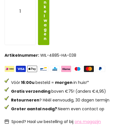
n
k
e
l
w
a
g
e
n
Artikelnummer:
WIL-4885-HA-038
Vóór
16:00u
besteld =
morgen
in huis!*
Gratis verzending
boven €75! (anders €4,95)
Retourneren
? Héél eenvoudig, 30 dagen termijn
Groter aantal nodig?
Neem even contact op
Spoed? Haal uw bestelling af bij
ons magazijn