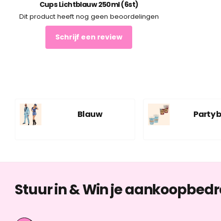
Cups Lichtblauw 250ml (6st)
Dit product heeft nog geen beoordelingen
Schrijf een review
Blauw
Party 
Stuur in & Win je aankoopbedr