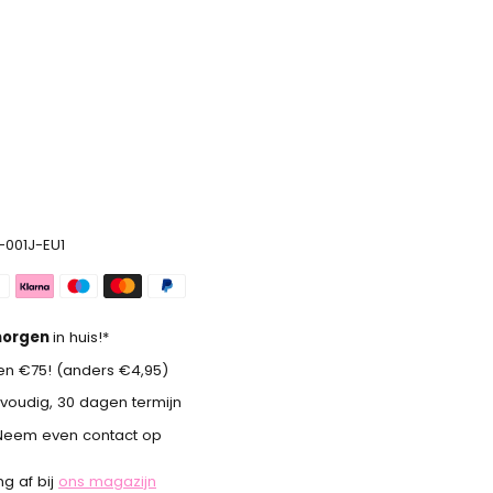
001J-EU1
orgen
in huis!*
n €75! (anders €4,95)
voudig, 30 dagen termijn
Neem even contact op
g af bij
ons magazijn