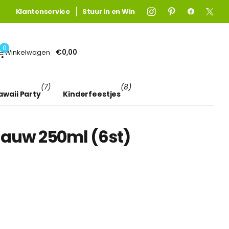
Gratis verzending
Gratis verzending
Klantenservice
boven €75! (anders €4,95)
Stuur in en Win
Lees meer
0
Winkelwagen
€0,00
(7)
(8)
awaii Party
Kinderfeestjes
lauw 250ml (6st)