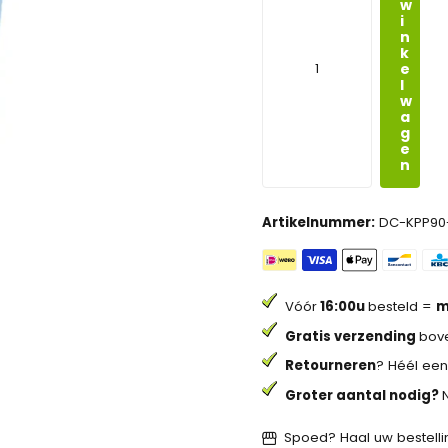
w
i
n
k
e
l
w
a
g
e
n
Artikelnummer:
DC-KPP90-
Vóór
16:00u
besteld =
m
Gratis verzending
bove
Retourneren
? Héél een
Groter aantal nodig?
Spoed? Haal uw bestellin