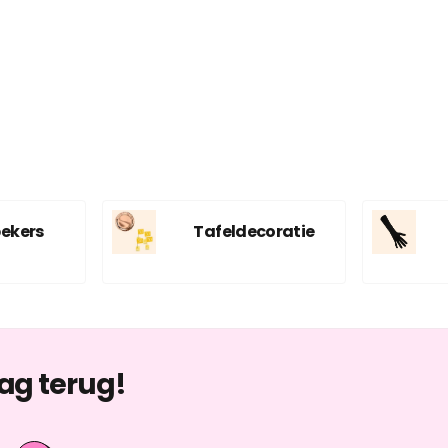
bekers
Tafeldecoratie
ag terug!