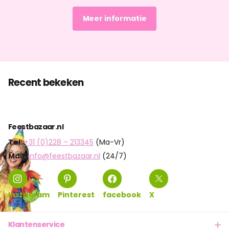
Meer informatie
Recent bekeken
Feestbazaar.nl
Tel:
+31 (0)228 – 213345
(Ma-Vr)
Mail:
info@feestbazaar.nl
(24/7)
Instagram
Pinterest
facebook
X
Klantenservice