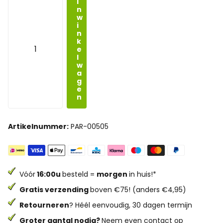
I
n
w
i
n
k
e
l
w
a
g
e
n
Artikelnummer:
PAR-00505
Vóór
16:00u
besteld =
morgen
in huis!*
Gratis verzending
boven €75! (anders €4,95)
Retourneren
? Héél eenvoudig, 30 dagen termijn
Groter aantal nodig?
Neem even contact op