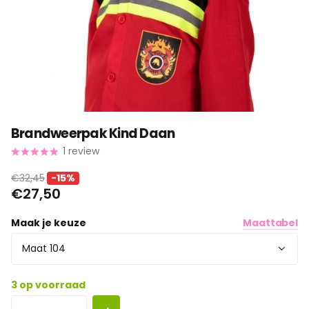
Brandweerpak Kind Daan
1
review
€32,45
-15%
€27,50
Maak je keuze
Maattabel
3 op voorraad