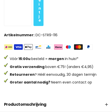
e
i
n
t
j
e
Artikelnummer:
DC-STR9-116
Vóór
16:00u
besteld =
morgen
in huis!*
Gratis verzending
boven €75! (anders €4,95)
Retourneren
? Héél eenvoudig, 30 dagen termijn
Groter aantal nodig?
Neem even contact op
Productomschrijving