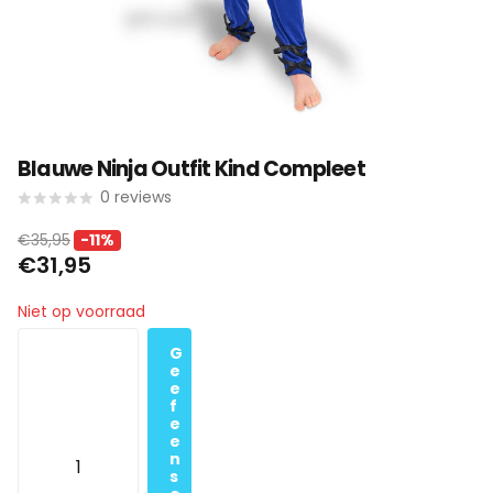
Blauwe Ninja Outfit Kind Compleet
0
reviews
€35,95
-11%
€31,95
Niet op voorraad
G
e
e
f
e
e
n
s