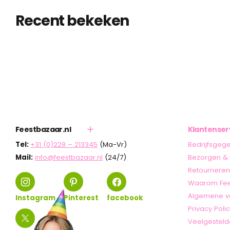
Recent bekeken
Feestbazaar.nl
Klantenser
Tel:
+31 (0)228 – 213345
(Ma-Vr)
Bedrijfsgeg
Mail:
info@feestbazaar.nl
(24/7)
Bezorgen & 
Retourneren
Waarom Fee
Algemene v
Instagram
Pinterest
facebook
Privacy Poli
Veelgesteld