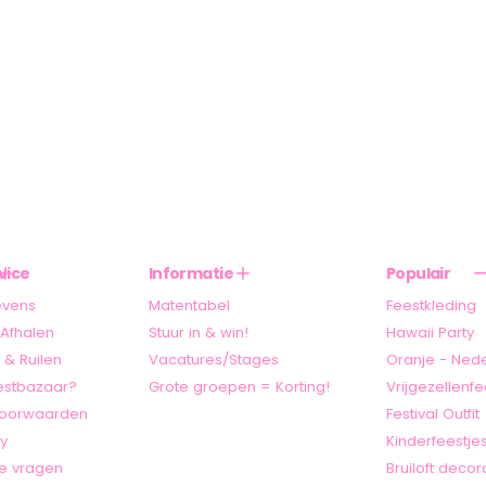
vice
Informatie
Populair
evens
Matentabel
Feestkleding
Afhalen
Stuur in & win!
Hawaii Party
 & Ruilen
Vacatures/Stages
Oranje - Ned
stbazaar?
Grote groepen = Korting!
Vrijgezellenfe
oorwaarden
Festival Outfit
cy
Kinderfeestje
e vragen
Bruiloft decor