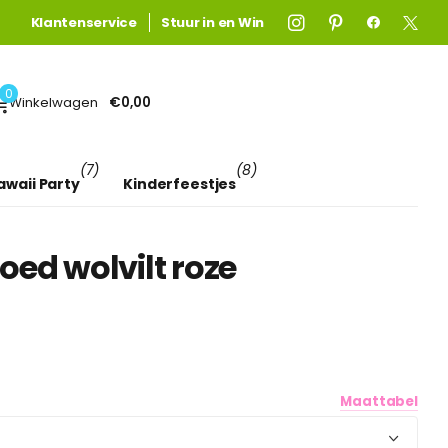
Gratis verzending
Gratis verzending
Klantenservice
boven €75! (anders €4,95)
Stuur in en Win
Lees meer
0
Winkelwagen
€0,00
(7)
(8)
awaii Party
Kinderfeestjes
oed wolvilt roze
Maattabel