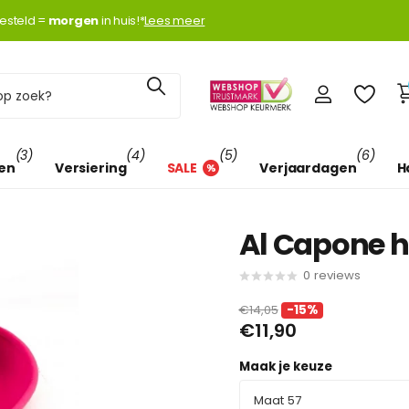
k met
esteld =
Klarna
Klarna
morgen
morgen
in huis!*
Lees meer
(3)
(4)
(5)
(6)
len
Versiering
SALE
Verjaardagen
H
Al Capone h
0
reviews
€14,05
-15%
€11,90
Maak je keuze
Maat 57