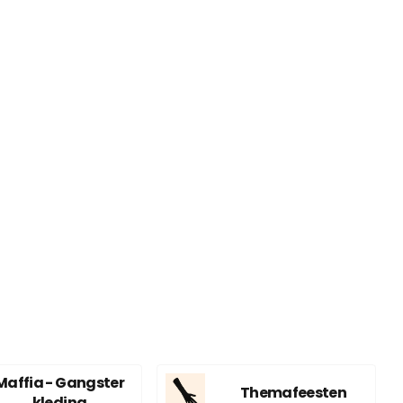
Maffia - Gangster
Themafeesten
kleding