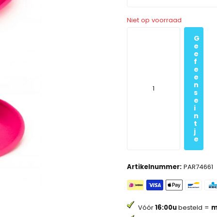
Niet op voorraad
G
e
e
f
e
e
n
s
e
i
n
t
j
e
Artikelnummer:
PAR74661
Vóór
16:00u
besteld =
m