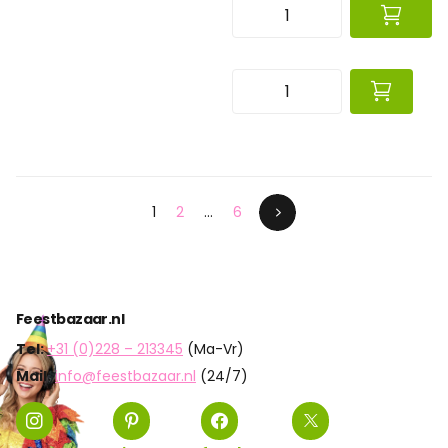
1
2
…
6
Feestbazaar.nl
Tel:
+31 (0)228 – 213345
(Ma-Vr)
Mail:
info@feestbazaar.nl
(24/7)