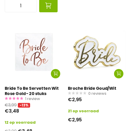
Bride To Be Servetten Wit
Broche Bride Goud/Wit
Rose Gold - 20 stuks
0
reviews
1
review
€2,95
€3,99
-13%
€3,48
21 op voorraad
€2,95
12 op voorraad