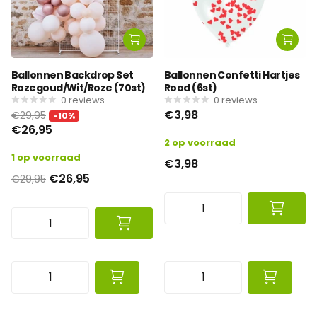
Ballonnen Backdrop Set
Ballonnen Confetti Hartjes
Rozegoud/Wit/Roze (70st)
Rood (6st)
0
reviews
0
reviews
€3,98
€29,95
-10%
€26,95
2 op voorraad
1 op voorraad
€3,98
€26,95
€29,95