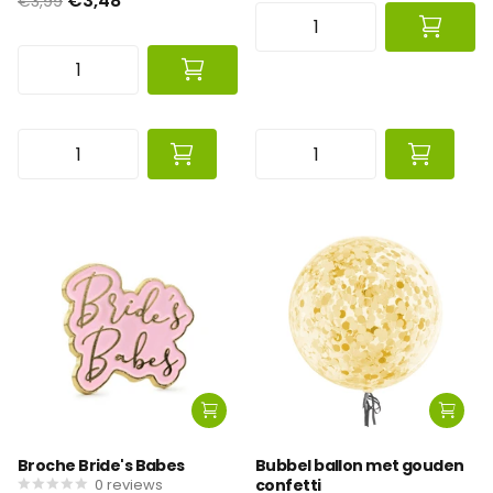
€3,48
€3,99
Broche Bride's Babes
Bubbel ballon met gouden
0
reviews
confetti