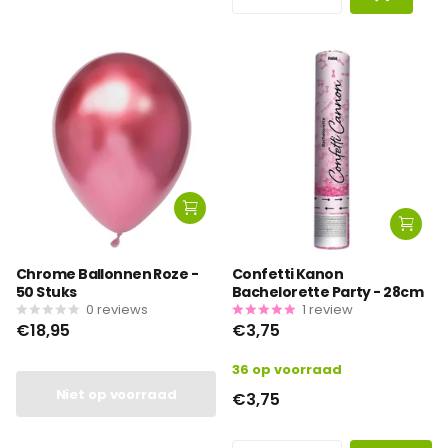
Chrome Ballonnen Roze -
Confetti Kanon
50 Stuks
Bachelorette Party - 28cm
0
reviews
1
review
€18,95
€3,75
36 op voorraad
Niet op voorraad
€3,75