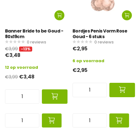
Banner Bride to be Goud -
Bordjes Penis Vorm Rose
80x19cm
Goud - 6 stuks
0
reviews
0
reviews
€2,95
€3,99
-13%
€3,48
6 op voorraad
12 op voorraad
€2,95
€3,48
€3,99