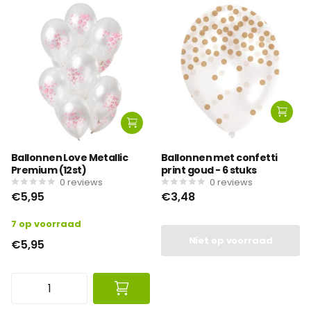
Ballonnen Love Metallic
Ballonnen met confetti
Premium (12st)
print goud - 6 stuks
0
reviews
0
reviews
€5,95
€3,48
7 op voorraad
Niet op voorraad
€5,95