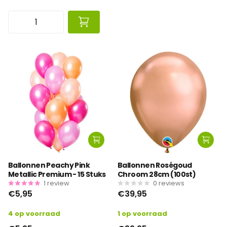
Ballonnen Peachy Pink
Ballonnen Roségoud
Metallic Premium - 15 Stuks
Chroom 28cm (100st)
1
review
0
reviews
€5,95
€39,95
4 op voorraad
1 op voorraad