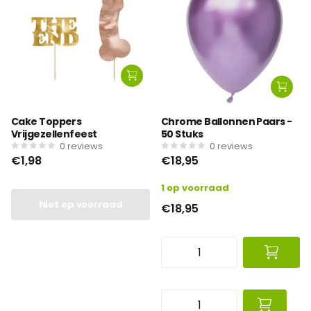
Cake Toppers
Chrome Ballonnen Paars -
Vrijgezellenfeest
50 Stuks
0
reviews
0
reviews
€1,98
€18,95
1 op voorraad
Niet op voorraad
€18,95