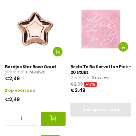
Bordjes Ster Rose Goud
Bride To Be Servetten Pink -
0
reviews
20 stuks
0
reviews
€2,49
€2,99
-17%
€2,49
2 op voorraad
€2,49
Niet op voorraad