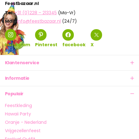
Feestbazaar.nl
Tel:
+31 (0)228 – 213345
(Ma-Vr)
Mail:
info@feestbazaar.nl
(24/7)
Instagram
Pinterest
facebook
X
Klantenservice
Informatie
Populair
Feestkleding
Hawaii Party
Oranje - Nederland
Vrijgezellenfeest
Festival Outfit