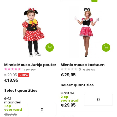
Minnie Mouse Jurkje peuter
Minnie mouse kostuum
1
review
0
reviews
€29,95
€20,95
-10%
€18,95
Select quantities
Select quantities
Maat 34
2 op
6-12
voorraad
maanden
€29,95
1 op
voorraad
€20,95