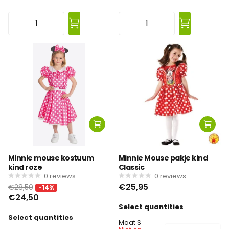
Minnie mouse kostuum
Minnie Mouse pakje kind
kind roze
Classic
0
reviews
0
reviews
€25,95
€28,50
-14%
€24,50
Select quantities
Select quantities
Maat S