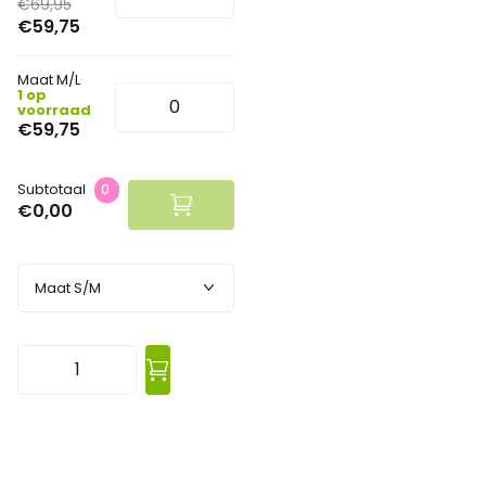
€69,95
€59,75
Maat M/L
1 op
voorraad
€59,75
Subtotaal
0
€0,00