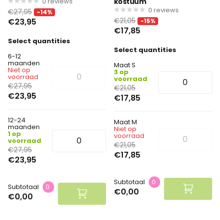
0
reviews
kostuum
0
reviews
€27,95
-14%
€21,05
€23,95
-15%
€17,85
Select quantities
Select quantities
6-12
maanden
Maat S
Niet op
3 op
voorraad
voorraad
€27,95
€21,05
€23,95
€17,85
12-24
Maat M
maanden
Niet op
1 op
voorraad
voorraad
€21,05
€27,95
€17,85
€23,95
Subtotaal
0
Subtotaal
0
€0,00
€0,00