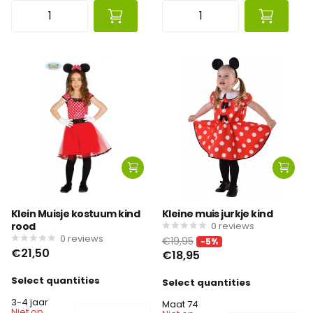
Klein Muisje kostuum kind
Kleine muis jurkje kind
rood
0
reviews
0
reviews
€19,95
-5%
€21,50
€18,95
Select quantities
Select quantities
3-4 jaar
Maat 74
Niet op