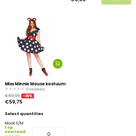
Miss Minnie Mouse kostuum
0
reviews
€69,95
-15%
€59,75
Select quantities
Maat S/M
1 op
voorraad