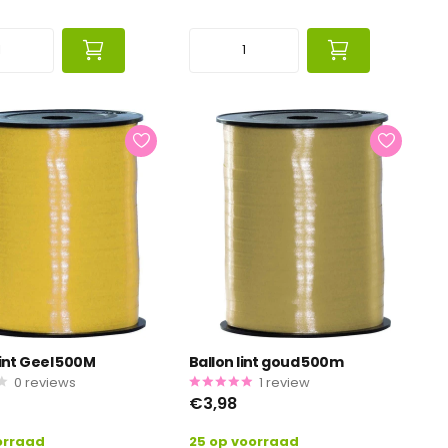
Lint Geel 500M
Ballon lint goud 500m
0
reviews
1
review
€3,98
orraad
25 op voorraad