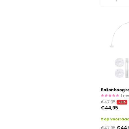
Ballonboog s
1
re
€47,95
-6%
€44,95
2 op voorraa
€44,
€47,95