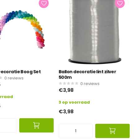
Decoratie Boog Set
Ballon decoratie lint zilver
500m
0
reviews
0
reviews
5
€3,98
orraad
3 op voorraad
5
€3,98