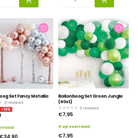
oog Set Fancy Metallic
Ballonboog Set Groen Jungle
(40st)
0
reviews
0
reviews
-13%
€7,95
0
4 op voorraad
orraad
€7,95
€34,90