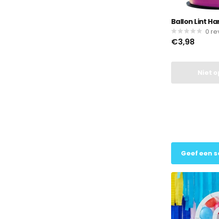
Ballon Lint H
0
re
€3,98
Niet 
Geef een s