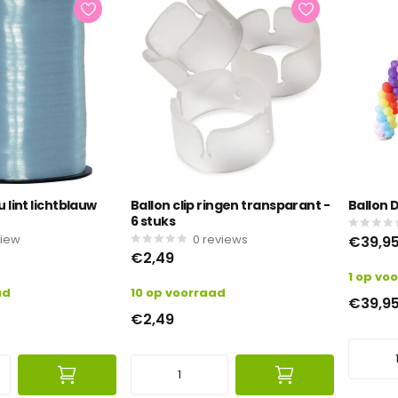
 lint lichtblauw
Ballon clip ringen transparant -
Ballon 
6 stuks
view
0
reviews
€39,9
€2,49
1 op vo
ad
10 op voorraad
€39,9
€2,49