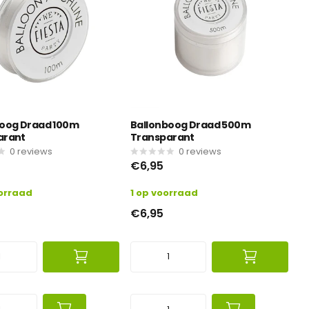
boog Draad 100m
Ballonboog Draad 500m
arant
Transparant
0
reviews
0
reviews
€6,95
orraad
1 op voorraad
€6,95