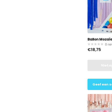
Ballon Mozaïek
0
re
€18,75
Niet 
Geef een s