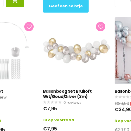
Geef een seintje
et
Ballonboog Set Bruiloft
Ballonb
Wit/Goud/Zilver (3m)
view
0
reviews
€39,90
€7,95
€34,9
19 op voorraad
d
3 op vo
€7,95
95
€39,90