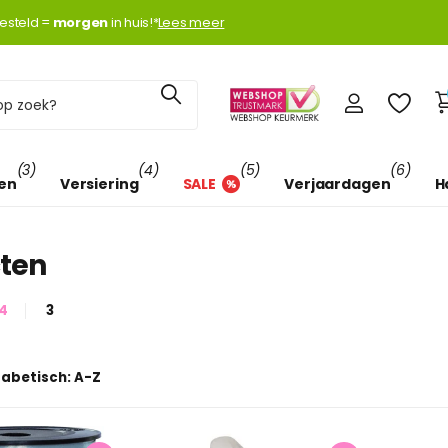
k met
esteld =
Klarna
Klarna
morgen
morgen
in huis!*
Lees meer
(3)
(4)
(5)
(6)
len
Versiering
SALE
Verjaardagen
H
ten
4
3
fabetisch: A-Z