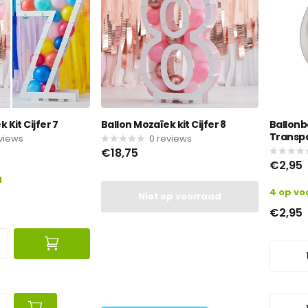
 Kit Cijfer 7
Ballon Mozaïek kit Cijfer 8
Ballon
Transp
views
0
reviews
€18,75
€2,95
d
4 op vo
Niet op voorraad
€2,95