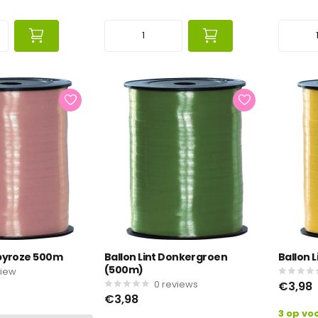
abyroze 500m
Ballon Lint Donkergroen
Ballon 
(500m)
view
0
reviews
€3,98
€3,98
3 op vo