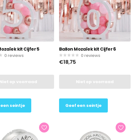
ozaïek kit Cijfer 5
Ballon Mozaïek kit Cijfer 6
0
reviews
0
reviews
€18,75
Niet op voorraad
Niet op voorraad
 een seintje
Geef een seintje