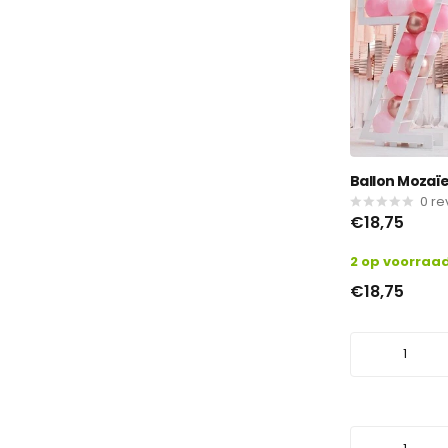
Ballon Mozaïek
0
re
€18,75
2 op voorraa
€18,75