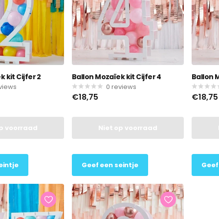
 kit Cijfer 2
Ballon Mozaïek kit Cijfer 4
Ballon M
views
0
reviews
€18,75
€18,75
op voorraad
Niet op voorraad
eintje
Geef een seintje
Geef