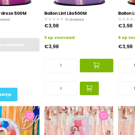
ardroze 500M
Ballon Lint Lila 500M
Ballon 
views
0
reviews
€3,98
€3,98
3 op voorraad
6 op vo
op voorraad
€3,98
€3,98
eintje