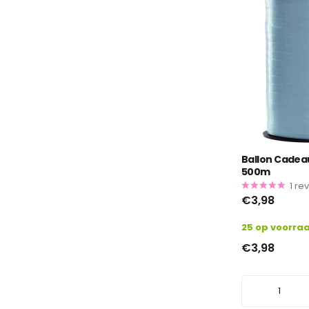
Ballon Cadeau
500m
1
re
€3,98
25 op voorra
€3,98