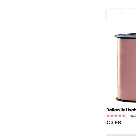
Ballon lint b
1
re
€3,98