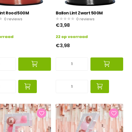
Lint Rood 500M
Ballon Lint Zwart 500M
0
reviews
0
reviews
€3,98
orraad
22 op voorraad
€3,98